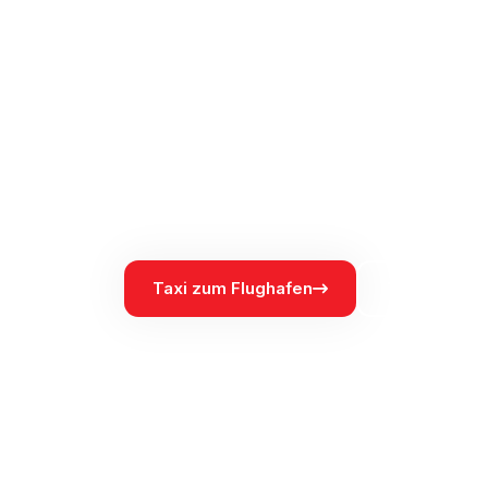
ab 36€
Zuverlässiger Flughafentransfer zum Flughafen
sicher, ohne versteckte Kosten.
10+
24/7
Fi
JAHRE ERFAHRUNG
VERFÜGBAR
GAR
Taxi zum Flughafen
Taxi vom Fl