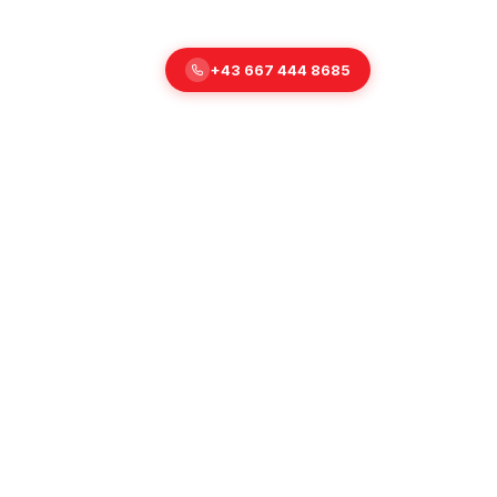
t
+43 667 444 8685
🇬🇧 EN