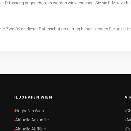
er Erfassung angegeben, so werden wir versuchen, Sie via E-Mail zu be
der Zweifel an dieser Datenschutzerklärung haben, senden Sie uns bitt
FLUGHAFEN WIEN
AI
Flughafen Wien
Ch
Aktuelle Ankünfte
Ai
Aktuelle Abflüge
Fl