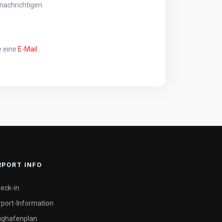
nachrichtigen.
e eine
E-Mail
.
RPORT INFO
eck-in
rport-Information
ughafenplan