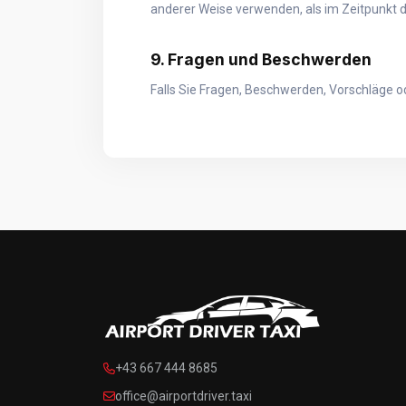
anderer Weise verwenden, als im Zeitpunkt d
9. Fragen und Beschwerden
Falls Sie Fragen, Beschwerden, Vorschläge o
+43 667 444 8685
office@airportdriver.taxi