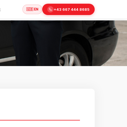
t
+43 667 444 8685
🇬🇧 EN