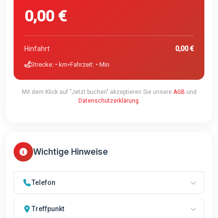
0,00 €
Hinfahrt
0,00 €
Strecke:
-
km
•
Fahrzeit:
-
Min
Mit dem Klick auf "Jetzt buchen" akzeptieren Sie unsere
AGB
und
Datenschutzerklärung
.
Wichtige Hinweise
Telefon
Bitte schalten Sie Ihr Telefon nach der Landung ein, damit Ihr
Fahrer Sie kontaktieren kann.
Treffpunkt