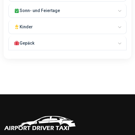
Bei Ihrer Ankunft am Flughafen Wien-Schwechat meldet sich
Ihr Fahrer telefonisch.
Der Treffpunkt wird vom Chauffeur
Sonn- und Feiertage
bekanntgegeben.
Keine Zuschläge für Fahrten an Sonn- und Feiertagen!
Kinder
Kindersitze und Sitzerhöhungen auf Anfrage gegen Aufpreis
verfügbar.
Gepäck
Gepäckstücke dürfen nicht im Fahrgastraum transportiert
werden.